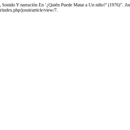
a, Sonido Y narración En ‘¿Quién Puede Matar a Un niño?’ (1976)”.
Jo
index.php/jossit/article/view/7.